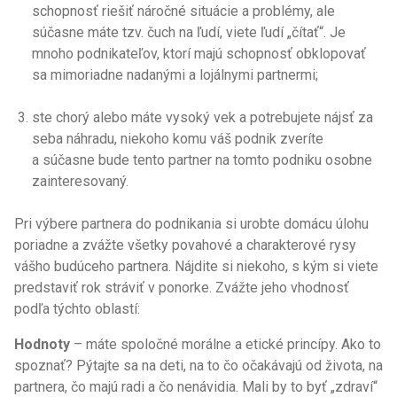
schopnosť riešiť náročné situácie a problémy, ale
súčasne máte tzv. čuch na ľudí, viete ľudí „čítať“. Je
mnoho podnikateľov, ktorí majú schopnosť obklopovať
sa mimoriadne nadanými a lojálnymi partnermi;
ste chorý alebo máte vysoký vek a potrebujete nájsť za
seba náhradu, niekoho komu váš podnik zveríte
a súčasne bude tento partner na tomto podniku osobne
zainteresovaný.
Pri výbere partnera do podnikania si urobte domácu úlohu
poriadne a zvážte všetky povahové a charakterové rysy
vášho budúceho partnera. Nájdite si niekoho, s kým si viete
predstaviť rok stráviť v ponorke. Zvážte jeho vhodnosť
podľa týchto oblastí:
Hodnoty
– máte spoločné morálne a etické princípy. Ako to
spoznať? Pýtajte sa na deti, na to čo očakávajú od života, na
partnera, čo majú radi a čo nenávidia. Mali by to byť „zdraví“