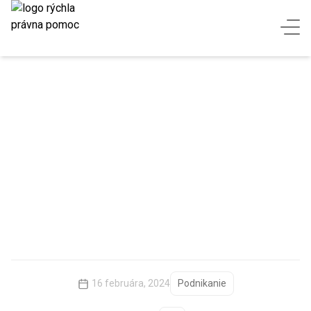
Kedy ísť v podnikaní do
partnerstva a s kým?
ČLÁNKY
KEDY ÍSŤ V PODNIKANÍ DO PARTNERSTVA A S KÝM?
16 februára, 2024
Podnikanie