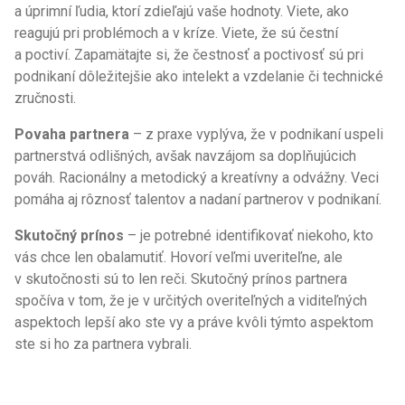
a úprimní ľudia, ktorí zdieľajú vaše hodnoty. Viete, ako
reagujú pri problémoch a v kríze. Viete, že sú čestní
a poctiví. Zapamätajte si, že čestnosť a poctivosť sú pri
podnikaní dôležitejšie ako intelekt a vzdelanie či technické
zručnosti.
Povaha partnera
– z praxe vyplýva, že v podnikaní uspeli
partnerstvá odlišných, avšak navzájom sa doplňujúcich
pováh. Racionálny a metodický a kreatívny a odvážny. Veci
pomáha aj rôznosť talentov a nadaní partnerov v podnikaní.
Skutočný prínos
– je potrebné identifikovať niekoho, kto
vás chce len obalamutiť. Hovorí veľmi uveriteľne, ale
v skutočnosti sú to len reči. Skutočný prínos partnera
spočíva v tom, že je v určitých overiteľných a viditeľných
aspektoch lepší ako ste vy a práve kvôli týmto aspektom
ste si ho za partnera vybrali.