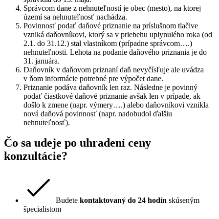
Správcom dane z nehnuteľností je obec (mesto), na ktorej
území sa nehnuteľnosť nachádza.
Povinnosť podať daňové priznanie na príslušnom tlačive
vzniká daňovníkovi, ktorý sa v priebehu uplynulého roka (od
2.1. do 31.12.) stal vlastníkom (prípadne správcom….)
nehnuteľnosti. Lehota na podanie daňového priznania je do
31. januára.
Daňovník v daňovom priznaní daň nevyčísľuje ale uvádza
v ňom informácie potrebné pre výpočet dane.
Priznanie podáva daňovník len raz. Následne je povinný
podať čiastkové daňové priznanie avšak len v prípade, ak
došlo k zmene (napr. výmery….) alebo daňovníkovi vznikla
nová daňová povinnosť (napr. nadobudol ďalšiu
nehnuteľnosť).
Čo sa udeje po uhradení ceny
konzultácie?
Budete
kontaktovaný do 24 hodín
skúseným
špecialistom